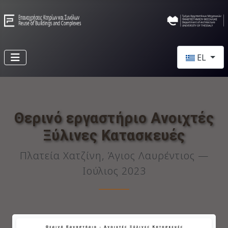
Επιλέξτε τη 
EL
Θερινό εργαστήριο Ανοιχτές
Ξύλινες Κατασκευές
Πλατεία Χατζίνη, Άγιος Λαυρέντιος —
Ιούλιος 2023